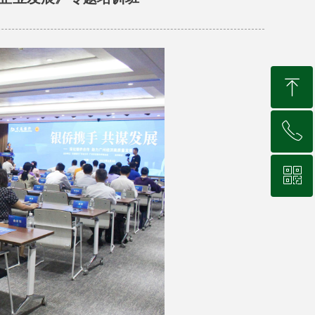
ꁸ
ꂅ
回到顶部
ꀥ
020-8411 5518
微信二维码